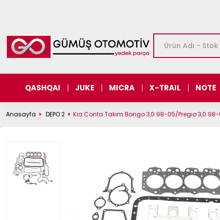
QASHQAI
JUKE
MICRA
X-TRAIL
NOTE
Anasayfa
DEPO 2
Kıa Conta Takım Bongo 3,0 98-05/Pregıo 3,0 98-0