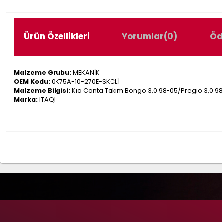
Ürün Özellikleri
Yorumlar
(0)
Öd
Malzeme Grubu:
MEKANİK
OEM Kodu:
0K75A-10-270E-SKCLİ
Malzeme Bilgisi:
Kıa Conta Takım Bongo 3,0 98-05/Pregıo 3,0 98-
Marka:
ITAQI