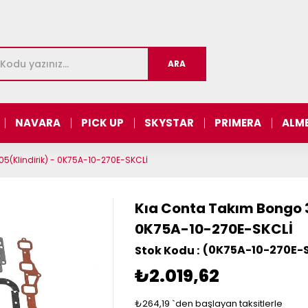
NAVARA
PICK UP
SKYSTAR
PRIMERA
ALM
5(Klindirik) - 0K75A-10-270E-SKCLİ
Kıa Conta Takım Bongo 3
0K75A-10-270E-SKCLİ
(0K75A-10-270E-S
₺2.019,62
₺264,19
`den başlayan taksitlerle