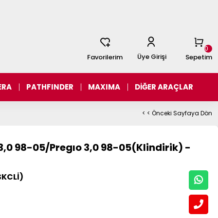
0
Üye Girişi
Favorilerim
Sepetim
ERA
PATHFINDER
MAXIMA
DİĞER ARAÇLAR
< < Önceki Sayfaya Dön
,0 98-05/Pregıo 3,0 98-05(Klindirik) -
KCLİ)