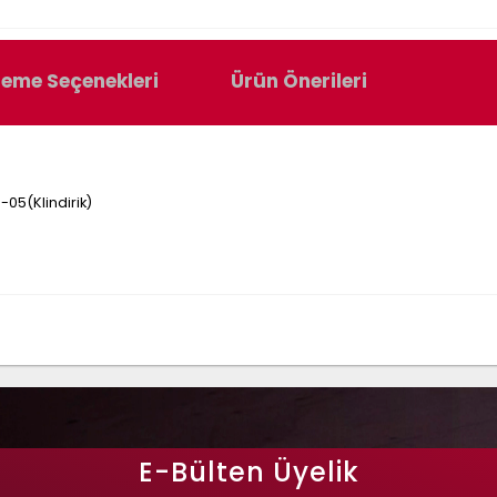
eme Seçenekleri
Ürün Önerileri
05(Klindirik)
E-Bülten Üyelik