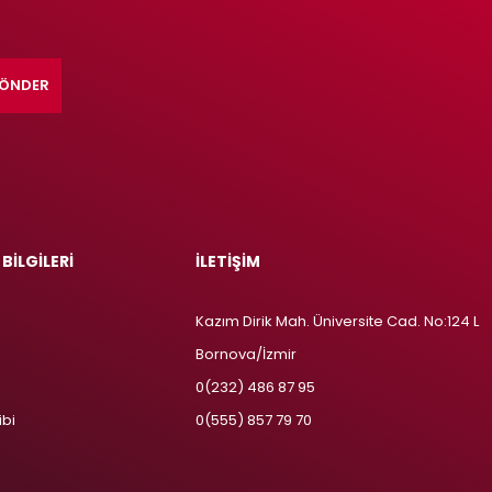
ÖNDER
 BİLGİLERİ
İLETİŞİM
Kazım Dirik Mah. Üniversite Cad. No:124 L
Bornova/İzmir
m
0(232) 486 87 95
ibi
0(555) 857 79 70