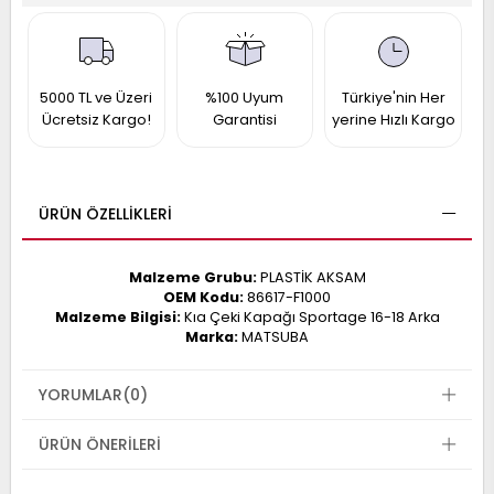
017
013
009
993
5000 TL ve Üzeri
%100 Uyum
Türkiye'nin Her
Ücretsiz Kargo!
Garantisi
yerine Hızlı Kargo
-
ANETTE
RAIL
ASHQAI
ICRA
ÜRÜN ÖZELLIKLERI
ARGO
30
10
1
Malzeme Grubu:
PLASTİK AKSAM
23
OEM Kodu:
86617-F1000
002-
006-
995-
Malzeme Bilgisi:
Kıa Çeki Kapağı Sportage 16-18 Arka
Marka:
MATSUBA
996-
007
013
001
YORUMLAR
(0)
001
ÜRÜN ÖNERILERI