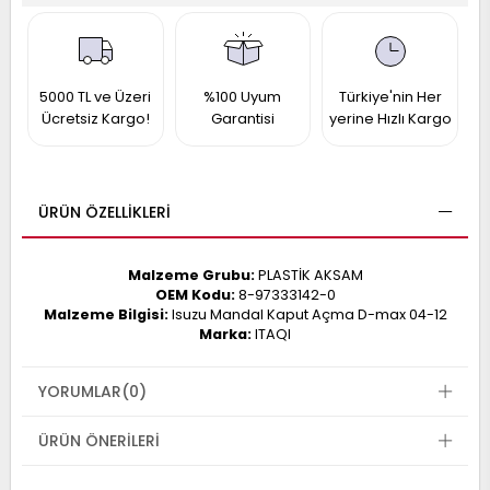
017
013
009
993
5000 TL ve Üzeri
%100 Uyum
Türkiye'nin Her
Ücretsiz Kargo!
Garantisi
yerine Hızlı Kargo
-
ANETTE
RAIL
ASHQAI
ICRA
ÜRÜN ÖZELLIKLERI
ARGO
30
10
1
Malzeme Grubu:
PLASTİK AKSAM
23
OEM Kodu:
8-97333142-0
002-
006-
995-
Malzeme Bilgisi:
Isuzu Mandal Kaput Açma D-max 04-12
Marka:
ITAQI
996-
007
013
001
YORUMLAR
(0)
001
ÜRÜN ÖNERILERI