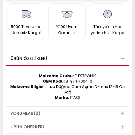
017
013
009
993
5000 TL ve Üzeri
%100 Uyum
Türkiye'nin Her
Ücretsiz Kargo!
Garantisi
yerine Hızlı Kargo
-
ANETTE
RAIL
ASHQAI
ICRA
ÜRÜN ÖZELLIKLERI
ARGO
30
10
1
Malzeme Grubu:
ELEKTRONİK
23
OEM Kodu:
8-97417004-0
002-
006-
995-
Malzeme Bilgisi:
Isuzu Düğme Cam Açma D-max 12-15 Ön
Sağ
996-
Marka:
ITAQI
007
013
001
001
YORUMLAR
(0)
ÜRÜN ÖNERILERI