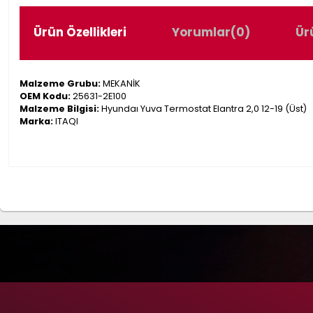
Ürün Özellikleri
Yorumlar
(0)
Ür
Malzeme Grubu:
MEKANİK
OEM Kodu:
25631-2E100
Malzeme Bilgisi:
Hyundaı Yuva Termostat Elantra 2,0 12-19 (Üst)
Marka:
ITAQI