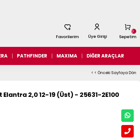
0
Üye Girişi
Favorilerim
Sepetim
ERA
PATHFINDER
MAXIMA
DİĞER ARAÇLAR
< < Önceki Sayfaya Dön
Elantra 2,0 12-19 (Üst) - 25631-2E100