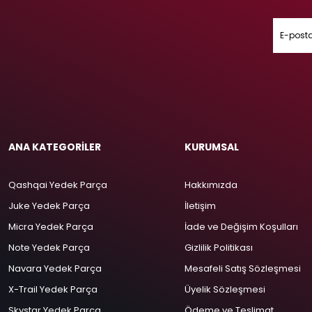
ANA KATEGORİLER
KURUMSAL
Qashqai Yedek Parça
Hakkımızda
Juke Yedek Parça
İletişim
Micra Yedek Parça
İade ve Değişim Koşulları
Note Yedek Parça
Gizlilik Politikası
Navara Yedek Parça
Mesafeli Satış Sözleşmesi
X-Trail Yedek Parça
Üyelik Sözleşmesi
Skystar Yedek Parça
Ödeme ve Teslimat