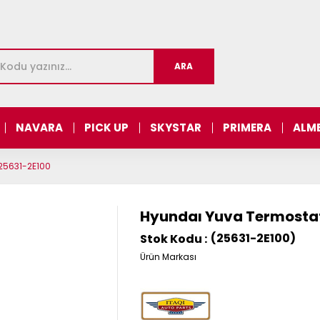
NAVARA
PICK UP
SKYSTAR
PRIMERA
ALM
 25631-2E100
Hyundaı Yuva Termostat 
(25631-2E100)