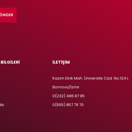
ÖNDER
 BİLGİLERİ
İLETİŞİM
Kazım Dirik Mah. Üniversite Cad. No:124 L
Bornova/İzmir
m
0(232) 486 87 95
ibi
0(555) 857 79 70