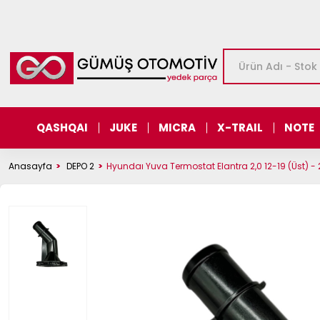
QASHQAI
JUKE
MICRA
X-TRAIL
NOTE
Anasayfa
DEPO 2
Hyundaı Yuva Termostat Elantra 2,0 12-19 (Üst) -