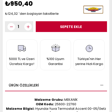
₺950,40
017
013
009
993
₺124,32
`den başlayan taksitlerle
-
ANETTE
RAIL
ASHQAI
ICRA
ARGO
30
5000 TL ve Üzeri
%100 Uyum
Türkiye'nin Her
10
1
Ücretsiz Kargo!
Garantisi
yerine Hızlı Kargo
23
002-
006-
995-
996-
007
013
001
ÜRÜN ÖZELLIKLERI
001
Malzeme Grubu:
MEKANİK
OEM Kodu:
25600-22760
Malzeme Bilgisi:
Hyundaı Yuva Termostat Accent 00-05/Getz