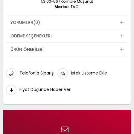
1,3 00-06 (Komple Muşurlu)
Marka:
ITAQI
YORUMLAR
(0)
ÖDEME SEÇENEKLERI
ÜRÜN ÖNERILERI
Telefonla Sipariş
İstek Listeme Ekle
Fiyat Düşünce Haber Ver