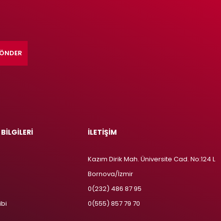
ÖNDER
 BİLGİLERİ
İLETİŞİM
Kazım Dirik Mah. Üniversite Cad. No:124 L
Bornova/İzmir
m
0(232) 486 87 95
ibi
0(555) 857 79 70