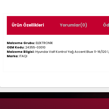
Ürün Özellikleri
Yorumlar
(0)
Öd
Malzeme Grubu:
ELEKTRONİK
OEM Kodu:
24355-03010
Malzeme Bilgisi:
Hyundaı Valf Kontrol Yağ Accent Blue 11-16/İ20 1,2
Marka:
ITAQI