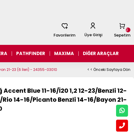
0
Üye Girişi
Favorilerim
Sepetim
ERA
PATHFINDER
MAXIMA
DİĞER ARAÇLAR
yon 21-23 (6 İleri) - 24355-03010
< < Önceki Sayfaya Dön
 Accent Blue 11-16/İ20 1,2 12-23/Benzli 12-
-16/Rio 14-16/Picanto Benzli 14-16/Bayon 21-
0