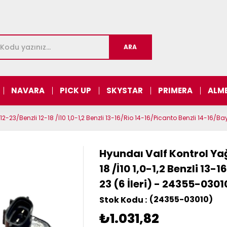
NAVARA
PICK UP
SKYSTAR
PRIMERA
ALM
12-23/Benzli 12-18 /İ10 1,0-1,2 Benzli 13-16/Rio 14-16/Picanto Benzli 14-16/Ba
Hyundaı Valf Kontrol Yağ
18 /İ10 1,0-1,2 Benzli 13
23 (6 İleri) - 24355-0301
(24355-03010)
₺1.031,82