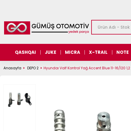
QASHQAI
JUKE
MICRA
X-TRAIL
NOTE
Anasayfa
DEPO 2
Hyundaı Valf Kontrol Yağ Accent Blue 11-16/İ20 1,2 