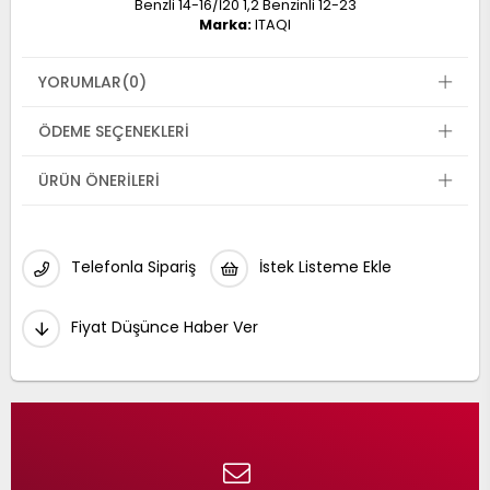
Benzli 14-16/İ20 1,2 Benzinli 12-23
Marka:
ITAQI
YORUMLAR
(0)
ÖDEME SEÇENEKLERI
ÜRÜN ÖNERILERI
Telefonla Sipariş
İstek Listeme Ekle
Fiyat Düşünce Haber Ver