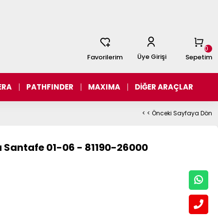
0
Üye Girişi
Favorilerim
Sepetim
ERA
PATHFINDER
MAXIMA
DİĞER ARAÇLAR
< < Önceki Sayfaya Dön
 Santafe 01-06 - 81190-26000