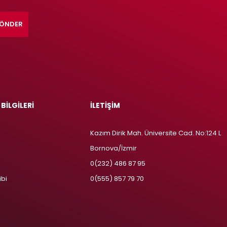
ÖNDER
 BİLGİLERİ
İLETİŞİM
Kazım Dirik Mah. Üniversite Cad. No:124 L
Bornova/İzmir
m
0(232) 486 87 95
ibi
0(555) 857 79 70