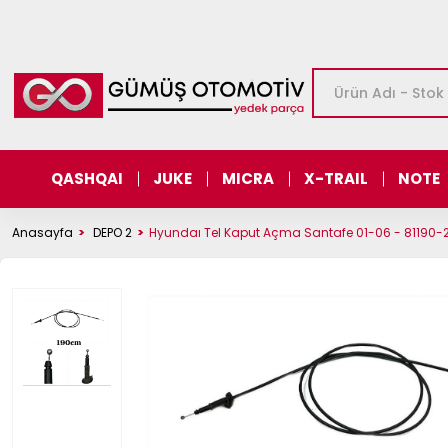
QASHQAI
JUKE
MICRA
X-TRAIL
NOTE
Anasayfa
DEPO 2
Hyundaı Tel Kaput Açma Santafe 01-06 - 81190