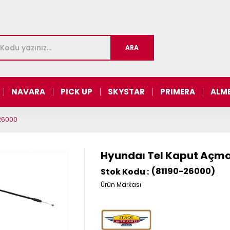
NAVARA
PICK UP
SKYSTAR
PRIMERA
ALM
-26000
Hyundaı Tel Kaput Açma
(81190-26000)