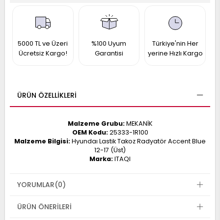
017
013
009
993
5000 TL ve Üzeri
%100 Uyum
Türkiye'nin Her
Ücretsiz Kargo!
Garantisi
yerine Hızlı Kargo
-
ANETTE
RAIL
ASHQAI
ICRA
ÜRÜN ÖZELLIKLERI
ARGO
30
10
1
Malzeme Grubu:
MEKANİK
23
OEM Kodu:
25333-1R100
002-
006-
995-
Malzeme Bilgisi:
Hyundaı Lastik Takoz Radyatör Accent Blue
12-17 (Üst)
996-
Marka:
ITAQI
007
013
001
001
YORUMLAR
(0)
ÜRÜN ÖNERILERI