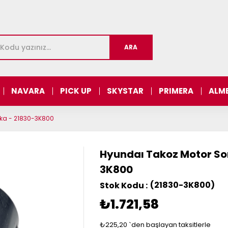
NAVARA
PICK UP
SKYSTAR
PRIMERA
ALM
rka - 21830-3K800
Hyundaı Takoz Motor Son
3K800
(21830-3K800)
₺1.721,58
₺225,20
`den başlayan taksitlerle