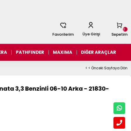
0
Üye Girişi
Favorilerim
Sepetim
ERA
PATHFINDER
MAXIMA
DİĞER ARAÇLAR
< < Önceki Sayfaya Dön
ata 3,3 Benzinli 06-10 Arka - 21830-