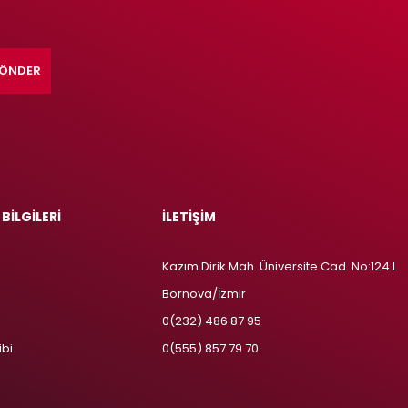
ÖNDER
 BİLGİLERİ
İLETİŞİM
Kazım Dirik Mah. Üniversite Cad. No:124 L
Bornova/İzmir
m
0(232) 486 87 95
ibi
0(555) 857 79 70