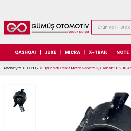
QASHQAI
JUKE
MICRA
X-TRAIL
NOTE
Anasayfa
DEPO 2
Hyundaı Takoz Motor Sonata 3,3 Benzinli 06-10 A