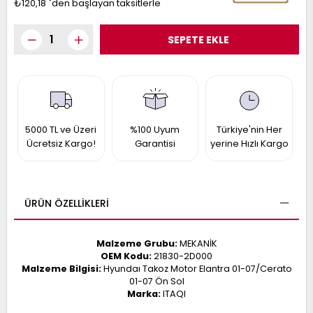
₺120,18
`den başlayan taksitlerle
017
013
009
993
-
ANETTE
RAIL
5000 TL ve Üzeri
%100 Uyum
Türkiye'nin Her
ASHQAI
ICRA
Ücretsiz Kargo!
Garantisi
yerine Hızlı Kargo
ARGO
30
10
1
23
002-
006-
995-
ÜRÜN ÖZELLIKLERI
996-
007
013
001
Malzeme Grubu:
MEKANİK
001
OEM Kodu:
21830-2D000
Malzeme Bilgisi:
Hyundaı Takoz Motor Elantra 01-07/Cerato
01-07 Ön Sol
Marka:
ITAQI