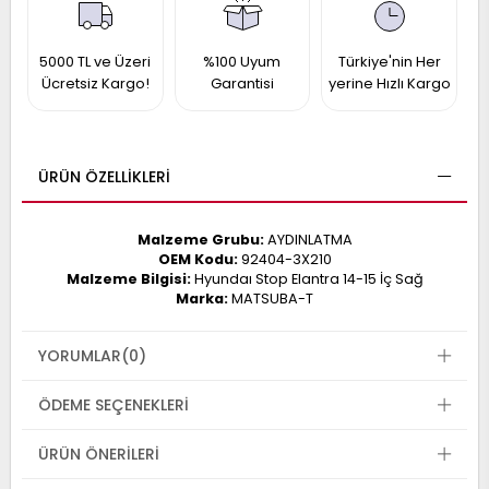
017
013
009
993
5000 TL ve Üzeri
%100 Uyum
Türkiye'nin Her
Ücretsiz Kargo!
Garantisi
yerine Hızlı Kargo
-
ANETTE
ÜRÜN ÖZELLIKLERI
RAIL
ASHQAI
ICRA
ARGO
Malzeme Grubu:
AYDINLATMA
30
10
1
OEM Kodu:
92404-3X210
Malzeme Bilgisi:
Hyundaı Stop Elantra 14-15 İç Sağ
23
Marka:
MATSUBA-T
002-
006-
995-
996-
YORUMLAR
(0)
007
013
001
001
ÖDEME SEÇENEKLERI
ÜRÜN ÖNERILERI