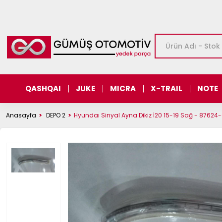
QASHQAI
JUKE
MICRA
X-TRAIL
NOTE
Anasayfa
DEPO 2
Hyundaı Sinyal Ayna Dikiz İ20 15-19 Sağ - 8762