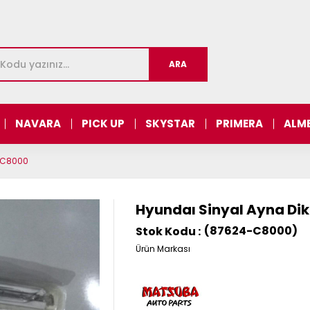
NAVARA
PICK UP
SKYSTAR
PRIMERA
ALM
4-C8000
Hyundaı Sinyal Ayna Dik
(87624-C8000)