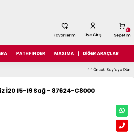
0
Üye Girişi
Favorilerim
Sepetim
ERA
PATHFINDER
MAXIMA
DİĞER ARAÇLAR
< < Önceki Sayfaya Dön
iz İ20 15-19 Sağ - 87624-C8000