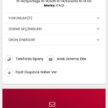
10-14/Sportage 10-14/İx35 10-14/Sorento 10-14 Ön
Marka:
ITAQI
YORUMLAR
(0)
ÖDEME SEÇENEKLERI
ÜRÜN ÖNERILERI
Telefonla Sipariş
İstek Listeme Ekle
Fiyat Düşünce Haber Ver