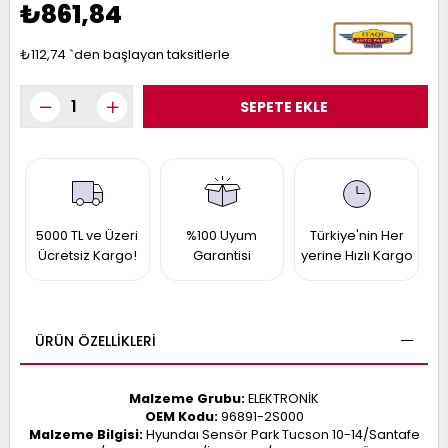
₺861,84
017
013
009
993
₺112,74
`den başlayan taksitlerle
-
ANETTE
RAIL
ASHQAI
ICRA
ARGO
30
5000 TL ve Üzeri
%100 Uyum
Türkiye'nin Her
10
1
Ücretsiz Kargo!
Garantisi
yerine Hızlı Kargo
23
002-
006-
995-
996-
007
013
001
ÜRÜN ÖZELLIKLERI
001
Malzeme Grubu:
ELEKTRONİK
OEM Kodu:
96891-2S000
Malzeme Bilgisi:
Hyundaı Sensör Park Tucson 10-14/Santafe