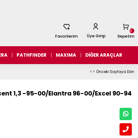
0
Üye Girişi
Favorilerim
Sepetim
ERA
PATHFINDER
MAXIMA
DİĞER ARAÇLAR
< < Önceki Sayfaya Dön
ent 1,3 -95-00/Elantra 96-00/Excel 90-94