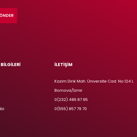
ÖNDER
 BİLGİLERİ
İLETİŞİM
Kazım Dirik Mah. Üniversite Cad. No:124 L
Bornova/İzmir
m
0(232) 486 87 95
ibi
0(555) 857 79 70