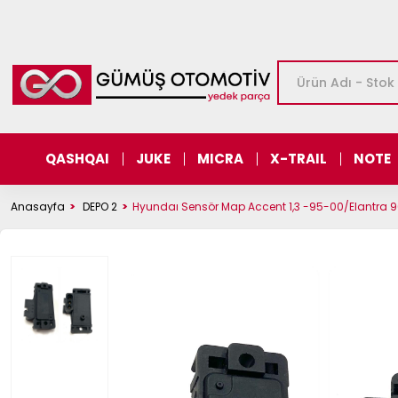
QASHQAI
JUKE
MICRA
X-TRAIL
NOTE
Anasayfa
DEPO 2
Hyundaı Sensör Map Accent 1,3 -95-00/Elantra 