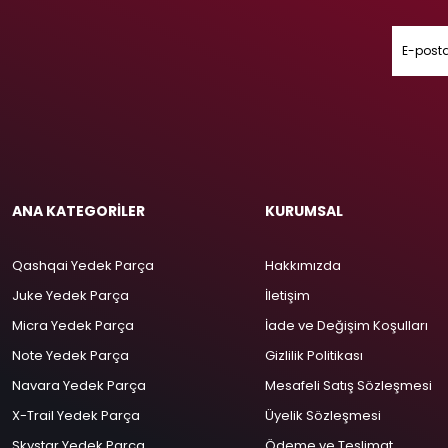
ANA KATEGORİLER
KURUMSAL
Qashqai Yedek Parça
Hakkımızda
Juke Yedek Parça
İletişim
Micra Yedek Parça
İade ve Değişim Koşulları
Note Yedek Parça
Gizlilik Politikası
Navara Yedek Parça
Mesafeli Satış Sözleşmesi
X-Trail Yedek Parça
Üyelik Sözleşmesi
Skystar Yedek Parça
Ödeme ve Teslimat