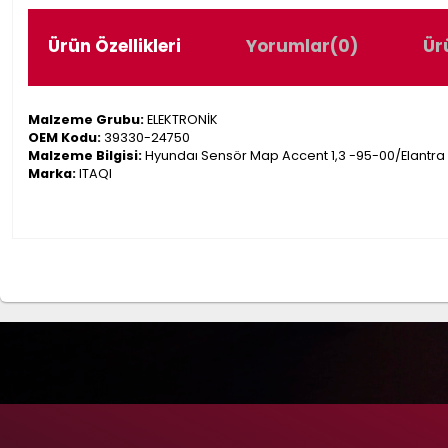
Ürün Özellikleri
Yorumlar
(0)
Ür
Malzeme Grubu:
ELEKTRONİK
OEM Kodu:
39330-24750
Malzeme Bilgisi:
Hyundaı Sensör Map Accent 1,3 -95-00/Elantra
Marka:
ITAQI