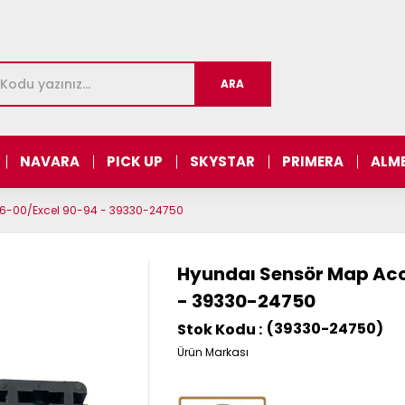
NAVARA
PICK UP
SKYSTAR
PRIMERA
ALM
96-00/Excel 90-94 - 39330-24750
Hyundaı Sensör Map Acc
- 39330-24750
(39330-24750)