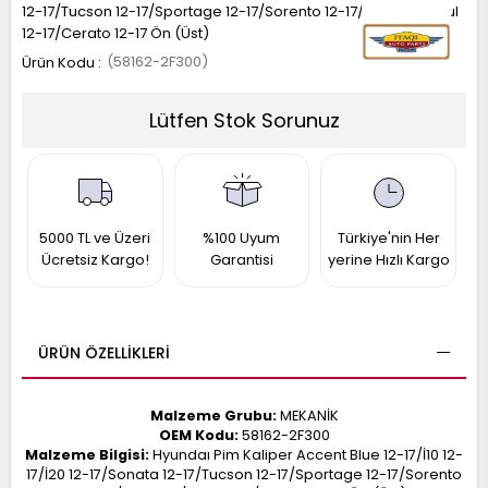
12-17/Tucson 12-17/Sportage 12-17/Sorento 12-17/Rio 12-17/Soul
017
013
12-17/Cerato 12-17 Ön (Üst)
009
993
(58162-2F300)
Lütfen Stok Sorunuz
-
ANETTE
RAIL
ASHQAI
ICRA
ARGO
5000 TL ve Üzeri
%100 Uyum
Türkiye'nin Her
30
10
1
Ücretsiz Kargo!
Garantisi
yerine Hızlı Kargo
23
002-
006-
995-
996-
ÜRÜN ÖZELLIKLERI
007
013
001
001
Malzeme Grubu:
MEKANİK
OEM Kodu:
58162-2F300
Malzeme Bilgisi:
Hyundaı Pim Kaliper Accent Blue 12-17/İ10 12-
17/İ20 12-17/Sonata 12-17/Tucson 12-17/Sportage 12-17/Sorento