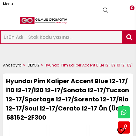
Menu
0
-
ICK-
AXIMA
Üye Girişi
Üye Ol
Facebook İle Bağlan
ASHQAI
UKE
ICRA
OTE
AVARA
KYSTAR
RIMERA
LMERA
ERRANO
RAIL
Google İle Bağlan
P
ATHFINDER
32-
Anasayfa
DEPO 2
Hyundaı Pim Kaliper Accent Blue 12-17/İ10 12-17/İ
12
6
14
2
23
D22
12
16
 R20
33
22
51 2005-
33
Hyundaı Pim Kaliper Accent Blue 12-17/
022-
020-
018-
012-
016-
003-
002-
000-
997-
022-
İ10 12-17/İ20 12-17/Sonata 12-17/Tucson
998-
009
995-
12-17/Sportage 12-17/Sorento 12-17/Rio
024
024
023
014
021
012
007
007
001
024
12-17/Soul 12-17/Cerato 12-17 Ön (Üst) -
002
004
58162-2F300
-
ICK