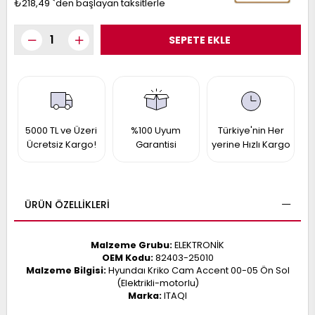
₺218,49
`den başlayan taksitlerle
017
013
009
993
-
ANETTE
RAIL
5000 TL ve Üzeri
%100 Uyum
Türkiye'nin Her
ASHQAI
ICRA
Ücretsiz Kargo!
Garantisi
yerine Hızlı Kargo
ARGO
30
10
1
23
002-
006-
995-
ÜRÜN ÖZELLIKLERI
996-
007
013
001
Malzeme Grubu:
ELEKTRONİK
001
OEM Kodu:
82403-25010
Malzeme Bilgisi:
Hyundaı Kriko Cam Accent 00-05 Ön Sol
(Elektrikli-motorlu)
Marka:
ITAQI