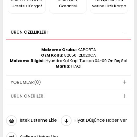
017
Ücretsiz Kargo!
Garantisi
yerine Hızlı Kargo
013
009
993
ÜRÜN ÖZELLIKLERI
-
ANETTE
Malzeme Grubu:
KAPORTA
RAIL
OEM Kodu:
82650-2E020CA
ASHQAI
ICRA
Malzeme Bilgisi:
Hyundaı Kol Kapı Tucson 04-09 Ön Dış Sol
ARGO
Marka:
ITAQI
30
10
1
23
YORUMLAR
(0)
002-
006-
995-
996-
ÜRÜN ÖNERILERI
007
013
001
001
İstek Listeme Ekle
Fiyat Düşünce Haber Ver