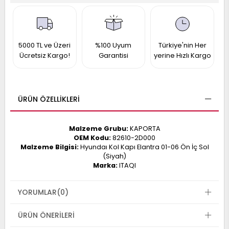
017
013
009
993
5000 TL ve Üzeri
%100 Uyum
Türkiye'nin Her
Ücretsiz Kargo!
Garantisi
yerine Hızlı Kargo
-
ANETTE
RAIL
ASHQAI
ICRA
ÜRÜN ÖZELLIKLERI
ARGO
30
10
1
Malzeme Grubu:
KAPORTA
23
OEM Kodu:
82610-2D000
002-
006-
995-
Malzeme Bilgisi:
Hyundaı Kol Kapı Elantra 01-06 Ön İç Sol
(Siyah)
996-
Marka:
ITAQI
007
013
001
001
YORUMLAR
(0)
ÜRÜN ÖNERILERI