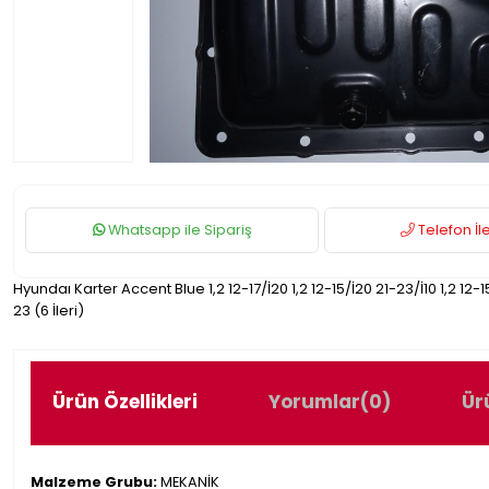
Whatsapp ile Sipariş
Telefon İle
Hyundaı Karter Accent Blue 1,2 12-17/İ20 1,2 12-15/İ20 21-23/İ10 1,2 12-
23 (6 İleri)
Ürün Özellikleri
Yorumlar
(0)
Ür
Malzeme Grubu:
MEKANİK