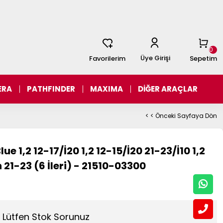
0
Üye Girişi
Favorilerim
Sepetim
ERA
PATHFINDER
MAXIMA
DİĞER ARAÇLAR
< < Önceki Sayfaya Dön
e 1,2 12-17/İ20 1,2 12-15/İ20 21-23/İ10 1,2
 21-23 (6 İleri) - 21510-03300
Lütfen Stok Sorunuz