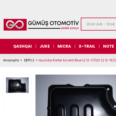
QASHQAI
JUKE
MICRA
X-TRAIL
NOTE
Anasayfa
DEPO 2
Hyundaı Karter Accent Blue 1,2 12-17/İ20 1,2 12-15/İ