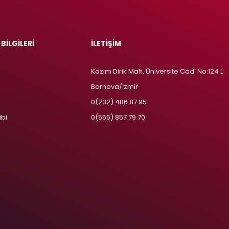
 BİLGİLERİ
İLETİŞİM
Kazım Dirik Mah. Üniversite Cad. No:124 L
Bornova/İzmir
m
0(232) 486 87 95
ibi
0(555) 857 79 70