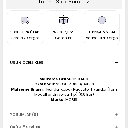
Lütfen Stok Sorunuz
017
013
009
993
5000 TL ve Üzeri
%100 Uyum
Türkiye'nin Her
-
Ücretsiz Kargo!
Garantisi
yerine Hızlı Kargo
ANETTE
RAIL
ASHQAI
ICRA
ARGO
ÜRÜN ÖZELLIKLERI
30
10
1
23
Malzeme Grubu:
MEKANİK
002-
006-
995-
OEM Kodu:
25330-4B000/09000
996-
Malzeme Bilgisi:
Hyundaı Kapak Radyatör Hyundaı (Tüm
007
Modelller Üniversal Tip) (0,9 Bar)
013
001
Marka:
MOBIS
001
YORUMLAR
(0)
ÜRÜN ÖNERILERI