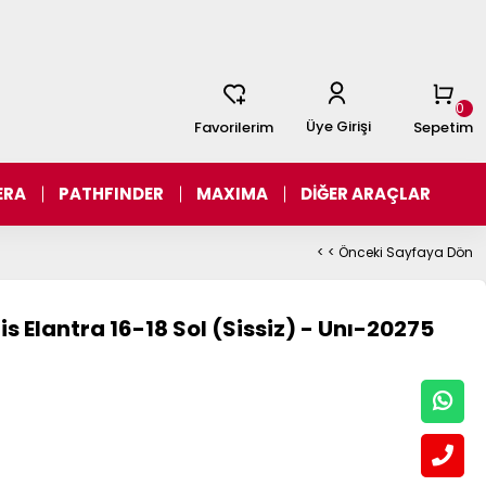
0
Üye Girişi
Favorilerim
Sepetim
ERA
PATHFINDER
MAXIMA
DİĞER ARAÇLAR
< < Önceki Sayfaya Dön
 Elantra 16-18 Sol (Sissiz) - Unı-20275