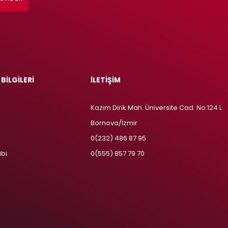
 BİLGİLERİ
İLETİŞİM
Kazım Dirik Mah. Üniversite Cad. No:124 L
Bornova/İzmir
m
0(232) 486 87 95
ibi
0(555) 857 79 70