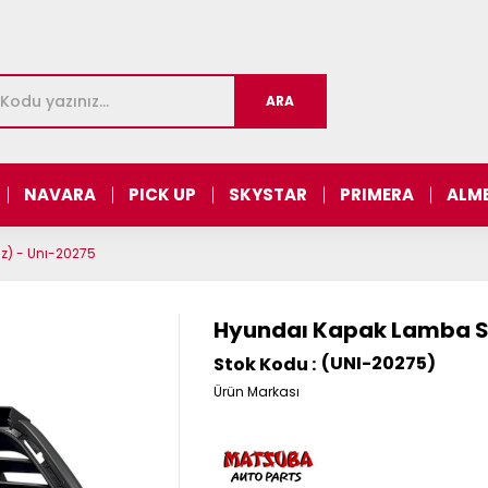
NAVARA
PICK UP
SKYSTAR
PRIMERA
ALM
iz) - Unı-20275
Hyundaı Kapak Lamba Sis
(UNI-20275)