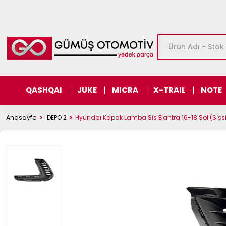
QASHQAI
JUKE
MICRA
X-TRAIL
NOTE
Anasayfa
DEPO 2
Hyundaı Kapak Lamba Sis Elantra 16-18 Sol (Siss