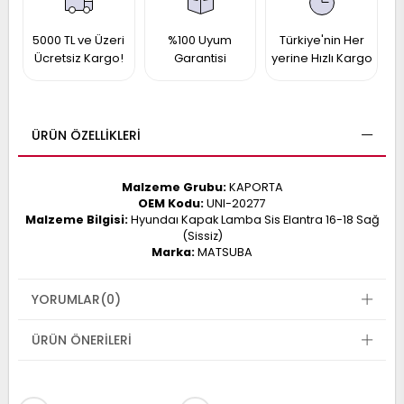
017
013
009
993
5000 TL ve Üzeri
%100 Uyum
Türkiye'nin Her
Ücretsiz Kargo!
Garantisi
yerine Hızlı Kargo
-
ÜRÜN ÖZELLIKLERI
ANETTE
RAIL
ASHQAI
ICRA
Malzeme Grubu:
KAPORTA
ARGO
OEM Kodu:
UNI-20277
30
10
1
Malzeme Bilgisi:
Hyundaı Kapak Lamba Sis Elantra 16-18 Sağ
23
(Sissiz)
002-
Marka:
MATSUBA
006-
995-
996-
007
YORUMLAR
(0)
013
001
001
ÜRÜN ÖNERILERI