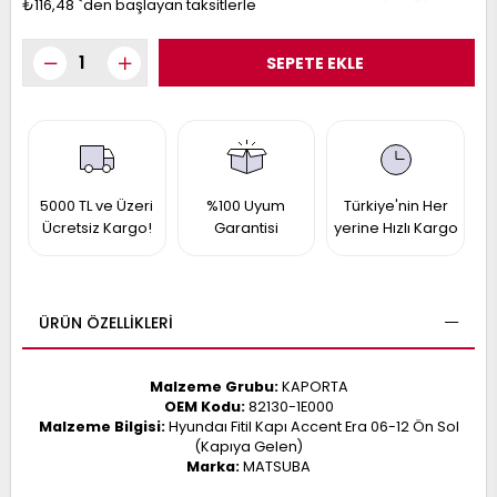
₺116,48
`den başlayan taksitlerle
017
013
009
993
-
ANETTE
RAIL
5000 TL ve Üzeri
%100 Uyum
Türkiye'nin Her
ASHQAI
ICRA
Ücretsiz Kargo!
Garantisi
yerine Hızlı Kargo
ARGO
30
10
1
23
002-
006-
995-
ÜRÜN ÖZELLIKLERI
996-
007
013
001
Malzeme Grubu:
KAPORTA
001
OEM Kodu:
82130-1E000
Malzeme Bilgisi:
Hyundaı Fitil Kapı Accent Era 06-12 Ön Sol
(Kapıya Gelen)
Marka:
MATSUBA