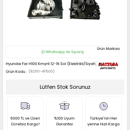
RAIL
UKE
ICRA
OTE
AVARA
UNNY
P
ASHQAI
RIMERA
ATHFINDER
32
5
13
1
40
13
21
1 2017-
1 1997-
50 1996-
014-
010-
010-
005-
006-
990-
995-
022
001
001
021
Whatsapp ile Sipariş
019
017
11
013
993
997
Hyundaı Far H100 Kmynt 12-16 Sol (Elektrikli/Siyah)
(92101-4F500)
-
Lütfen Stok Sorunuz
RAIL
ICRA
LTIMA
ASHQAI
31
12
31
5000 TL ve Üzeri
%100 Uyum
Türkiye'nin Her
1 2014-
008-
Ücretsiz Kargo!
Garantisi
yerine Hızlı Kargo
002-
990-