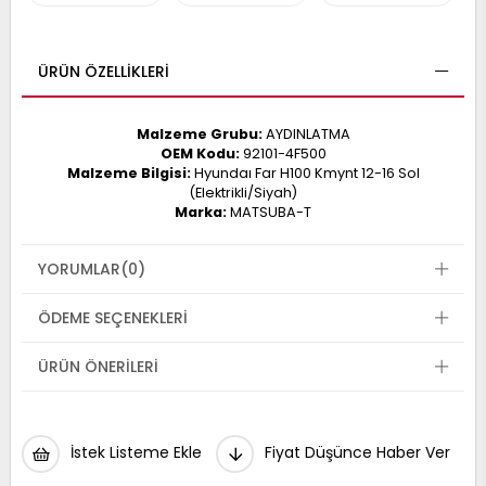
017
013
009
993
ÜRÜN ÖZELLIKLERI
Malzeme Grubu:
AYDINLATMA
-
OEM Kodu:
92101-4F500
Malzeme Bilgisi:
Hyundaı Far H100 Kmynt 12-16 Sol
ANETTE
(Elektrikli/Siyah)
RAIL
ASHQAI
ICRA
Marka:
MATSUBA-T
ARGO
30
10
1
YORUMLAR
(0)
23
002-
006-
995-
ÖDEME SEÇENEKLERI
996-
007
013
001
ÜRÜN ÖNERILERI
001
İstek Listeme Ekle
Fiyat Düşünce Haber Ver