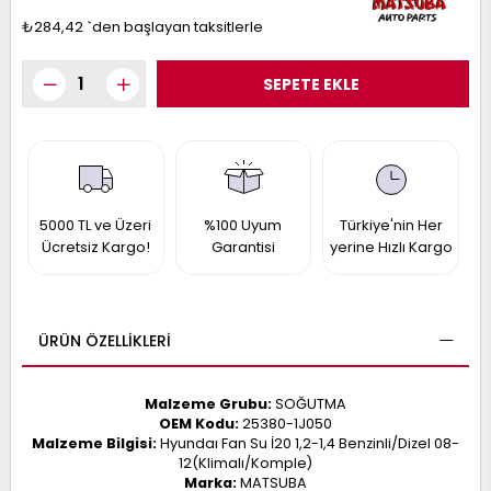
017
₺284,42
`den başlayan taksitlerle
013
009
993
-
ANETTE
RAIL
ASHQAI
ICRA
5000 TL ve Üzeri
%100 Uyum
Türkiye'nin Her
ARGO
Ücretsiz Kargo!
Garantisi
yerine Hızlı Kargo
30
10
1
23
002-
006-
995-
ÜRÜN ÖZELLIKLERI
996-
007
013
001
001
Malzeme Grubu:
SOĞUTMA
OEM Kodu:
25380-1J050
Malzeme Bilgisi:
Hyundaı Fan Su İ20 1,2-1,4 Benzinli/Dizel 08-
12(Klimalı/Komple)
Marka:
MATSUBA