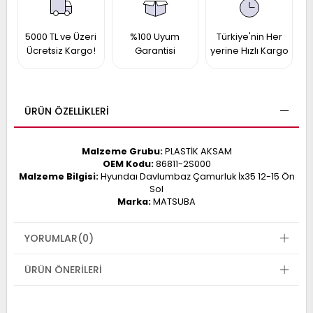
017
013
009
993
5000 TL ve Üzeri
%100 Uyum
Türkiye'nin Her
Ücretsiz Kargo!
Garantisi
yerine Hızlı Kargo
-
ÜRÜN ÖZELLIKLERI
ANETTE
RAIL
ASHQAI
ICRA
ARGO
Malzeme Grubu:
PLASTİK AKSAM
30
OEM Kodu:
86811-2S000
10
1
Malzeme Bilgisi:
Hyundaı Davlumbaz Çamurluk İx35 12-15 Ön
23
Sol
002-
006-
995-
Marka:
MATSUBA
996-
007
013
001
YORUMLAR
(0)
001
ÜRÜN ÖNERILERI