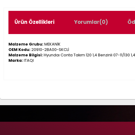
Ürün Özellikleri
Yorumlar
(0)
Öd
Malzeme Grubu:
MEKANİK
OEM Kodu:
20910-2BA00-SKCLİ
Malzeme Bilgisi:
Hyundaı Conta Takım İ20 1,4 Benzinli 07-11/İ30 1,4
Marka:
ITAQI