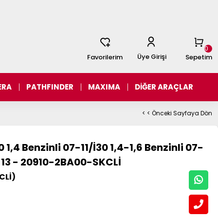
0
Üye Girişi
Favorilerim
Sepetim
ERA
PATHFINDER
MAXIMA
DİĞER ARAÇLAR
< < Önceki Sayfaya Dön
,4 Benzinli 07-11/İ30 1,4-1,6 Benzinli 07-
7-13 - 20910-2BA00-SKCLİ
CLİ)