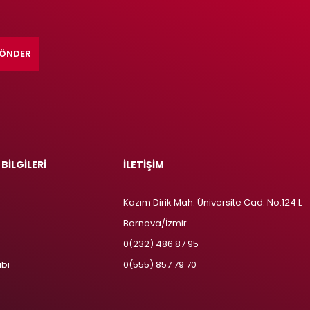
ÖNDER
 BİLGİLERİ
İLETİŞİM
Kazım Dirik Mah. Üniversite Cad. No:124 L
Bornova/İzmir
m
0(232) 486 87 95
ibi
0(555) 857 79 70