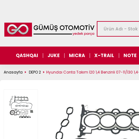
QASHQAI
JUKE
MICRA
X-TRAIL
NOTE
Anasayfa
DEPO 2
Hyundaı Conta Takım İ20 1,4 Benzinli 07-11/İ30 1,4