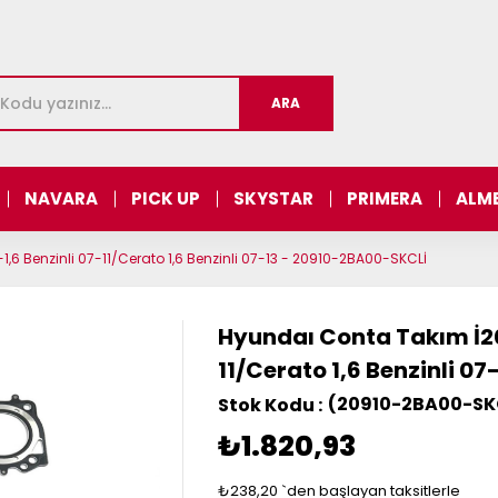
NAVARA
PICK UP
SKYSTAR
PRIMERA
ALM
-1,6 Benzinli 07-11/Cerato 1,6 Benzinli 07-13 - 20910-2BA00-SKCLİ
Hyundaı Conta Takım İ20 1
11/Cerato 1,6 Benzinli 0
(20910-2BA00-SK
₺1.820,93
₺238,20
`den başlayan taksitlerle