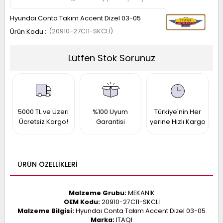
017
013
Hyundaı Conta Takım Accent Dizel 03-05
009
993
(20910-27C11-SKCLİ)
Lütfen Stok Sorunuz
-
ANETTE
RAIL
ASHQAI
ICRA
ARGO
5000 TL ve Üzeri
%100 Uyum
Türkiye'nin Her
30
10
1
Ücretsiz Kargo!
Garantisi
yerine Hızlı Kargo
23
002-
006-
995-
996-
007
ÜRÜN ÖZELLIKLERI
013
001
001
Malzeme Grubu:
MEKANİK
OEM Kodu:
20910-27C11-SKCLİ
Malzeme Bilgisi:
Hyundaı Conta Takım Accent Dizel 03-05
Marka:
ITAQI