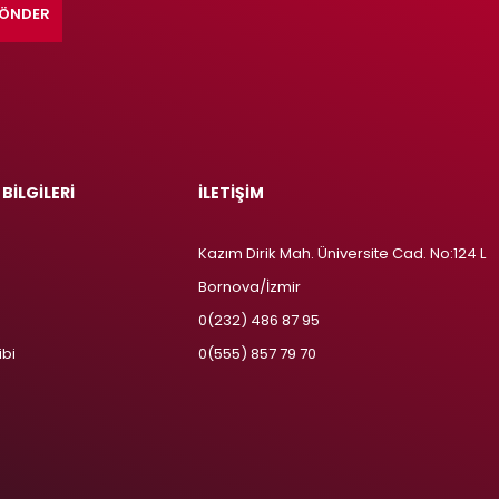
ÖNDER
 BİLGİLERİ
İLETİŞİM
Kazım Dirik Mah. Üniversite Cad. No:124 L
Bornova/İzmir
m
0(232) 486 87 95
ibi
0(555) 857 79 70