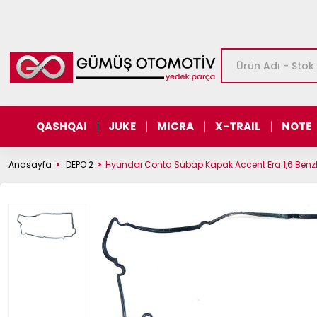
QASHQAI
JUKE
MICRA
X-TRAIL
NOTE
Anasayfa
DEPO 2
Hyundaı Conta Subap Kapak Accent Era 1,6 Benzl