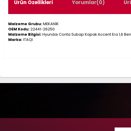
Ürün Özellikleri
Yorumlar
(0)
Ür
Malzeme Grubu:
MEKANİK
OEM Kodu:
22441-26250
Malzeme Bilgisi:
Hyundaı Conta Subap Kapak Accent Era 1,6 Benz
Marka:
ITAQI