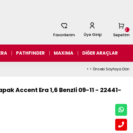
0
Üye Girişi
Favorilerim
Sepetim
ERA
PATHFINDER
MAXIMA
DİĞER ARAÇLAR
< < Önceki Sayfaya Dön
ak Accent Era 1,6 Benzli 09-11 - 22441-