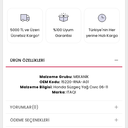
017
013
009
993
5000 TL ve Üzeri
%100 Uyum
Türkiye'nin Her
Ücretsiz Kargo!
Garantisi
yerine Hızlı Kargo
-
ANETTE
RAIL
ASHQAI
ICRA
ÜRÜN ÖZELLIKLERI
ARGO
30
10
1
23
Malzeme Grubu:
MEKANİK
002-
006-
995-
OEM Kodu:
15220-RNA-A01
Malzeme Bilgisi:
Honda Süzgeç Yağ Cıvıc 06-11
996-
Marka:
ITAQI
007
013
001
001
YORUMLAR
(0)
ÖDEME SEÇENEKLERI