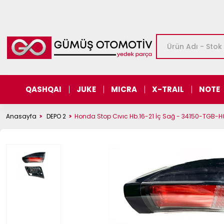
QASHQAI
JUKE
MICRA
X-TRAIL
NOTE
Anasayfa
DEPO 2
Honda Stop Cıvıc Hb.16-21 İç Sağ - 34150-TGB-H