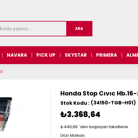
NAVARA
PICK UP
SKYSTAR
PRIMERA
ALM
01
Honda Stop Cıvıc Hb.16-
(34150-TGB-H01)
₺3.368,64
₺440,66
`den başlayan taksitlerle