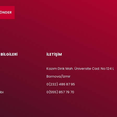
ÖNDER
 BİLGİLERİ
İLETİŞİM
Kazım Dirik Mah. Üniversite Cad. No:124 L
Bornova/İzmir
m
0(232) 486 87 95
ibi
0(555) 857 79 70