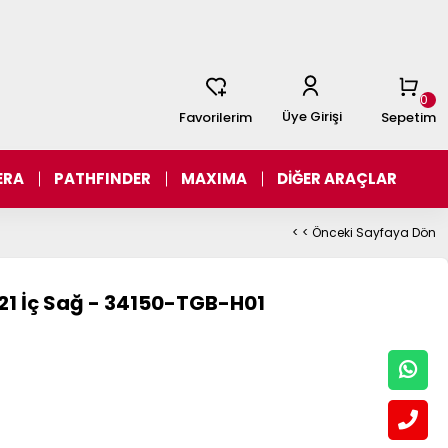
0
Üye Girişi
Favorilerim
Sepetim
ERA
PATHFINDER
MAXIMA
DİĞER ARAÇLAR
< < Önceki Sayfaya Dön
21 İç Sağ - 34150-TGB-H01