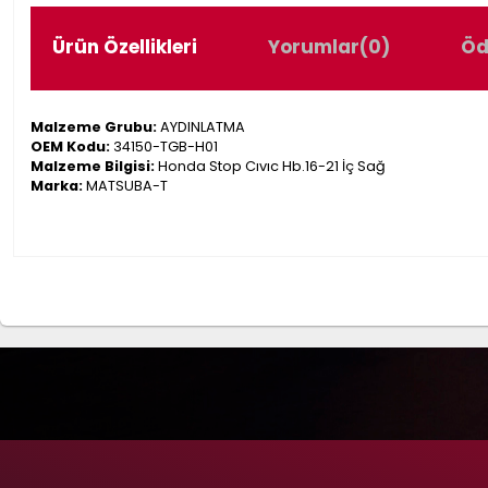
Ürün Özellikleri
Yorumlar
(0)
Öd
Malzeme Grubu:
AYDINLATMA
OEM Kodu:
34150-TGB-H01
Malzeme Bilgisi:
Honda Stop Cıvıc Hb.16-21 İç Sağ
Marka:
MATSUBA-T