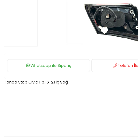
Whatsapp ile Sipariş
Telefon İle
Honda Stop Cıvıc Hb.16-21 İç Sağ