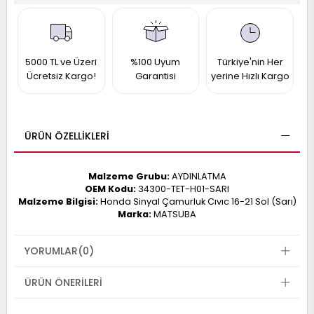
017
013
009
993
5000 TL ve Üzeri
%100 Uyum
Türkiye'nin Her
Ücretsiz Kargo!
Garantisi
yerine Hızlı Kargo
-
ANETTE
RAIL
ASHQAI
ICRA
ÜRÜN ÖZELLIKLERI
ARGO
30
10
1
Malzeme Grubu:
AYDINLATMA
23
OEM Kodu:
34300-TET-H01-SARI
002-
006-
995-
Malzeme Bilgisi:
Honda Sinyal Çamurluk Cıvıc 16-21 Sol (Sarı)
Marka:
MATSUBA
996-
007
013
001
YORUMLAR
(0)
001
ÜRÜN ÖNERILERI