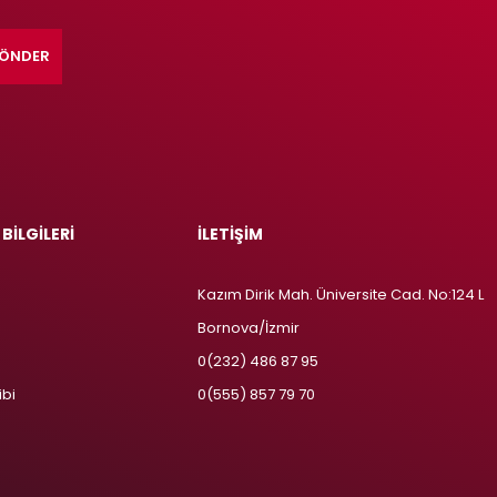
ÖNDER
 BİLGİLERİ
İLETİŞİM
Kazım Dirik Mah. Üniversite Cad. No:124 L
Bornova/İzmir
m
0(232) 486 87 95
ibi
0(555) 857 79 70