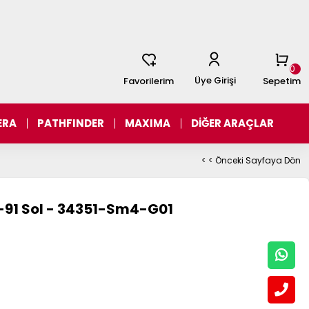
0
Üye Girişi
Favorilerim
Sepetim
ERA
PATHFINDER
MAXIMA
DİĞER ARAÇLAR
< < Önceki Sayfaya Dön
-91 Sol - 34351-Sm4-G01