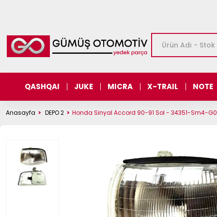
QASHQAI
JUKE
MICRA
X-TRAIL
NOTE
Anasayfa
DEPO 2
Honda Sinyal Accord 90-91 Sol - 34351-Sm4-G0