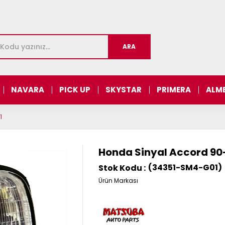
NAVARA
PICK UP
SKYSTAR
PRIMERA
ALM
1
Honda Sinyal Accord 90
(34351-SM4-G01)