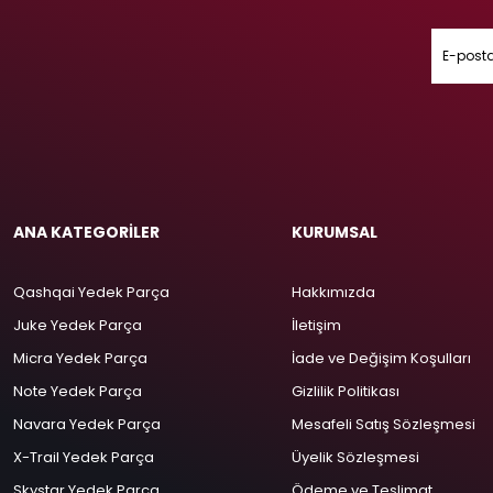
ANA KATEGORİLER
KURUMSAL
Qashqai Yedek Parça
Hakkımızda
Juke Yedek Parça
İletişim
Micra Yedek Parça
İade ve Değişim Koşulları
Note Yedek Parça
Gizlilik Politikası
Navara Yedek Parça
Mesafeli Satış Sözleşmesi
X-Trail Yedek Parça
Üyelik Sözleşmesi
Skystar Yedek Parça
Ödeme ve Teslimat