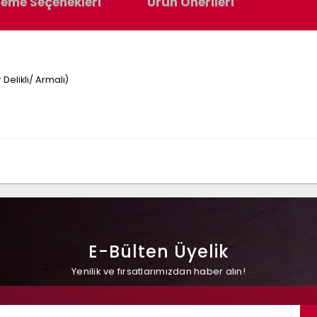
eme Seçenekleri
Ürün Önerileri
Delikli/ Armalı)
E-Bülten Üyelik
Yenilik ve fırsatlarımızdan haber alın!