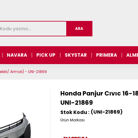
NAVARA
PICK UP
SKYSTAR
PRIMERA
ALM
ikli/ Armalı) - UNI-21869
Honda Panjur Cıvıc 16-18
UNI-21869
(UNI-21869)