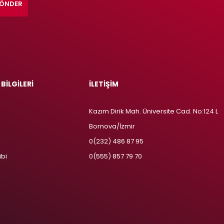
ÖNDER
 BİLGİLERİ
İLETİŞİM
Kazım Dirik Mah. Üniversite Cad. No:124 L
Bornova/İzmir
m
0(232) 486 87 95
ibi
0(555) 857 79 70