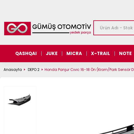
QASHQAI
JUKE
MICRA
X-TRAIL
NOTE
Anasayfa
DEPO 2
Honda Panjur Cıvıc 16-18 Ön (Krom/Park Sensör Del