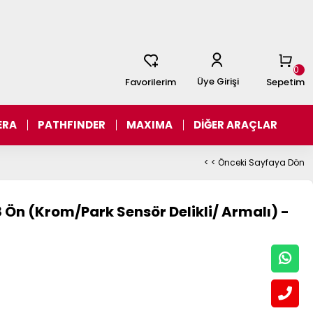
0
Üye Girişi
Favorilerim
Sepetim
ERA
PATHFINDER
MAXIMA
DİĞER ARAÇLAR
< < Önceki Sayfaya Dön
 Ön (Krom/Park Sensör Delikli/ Armalı) -