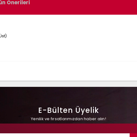
ün Önerileri
Üst)
E-Bülten Üyelik
Yenilik ve fırsatlarımızdan haber alın!