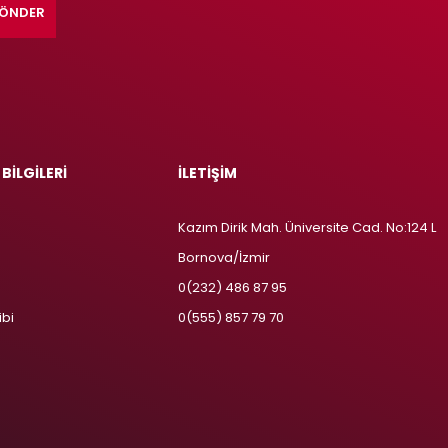
ÖNDER
 BİLGİLERİ
İLETİŞİM
Kazım Dirik Mah. Üniversite Cad. No:124 L
Bornova/İzmir
m
0(232) 486 87 95
ibi
0(555) 857 79 70