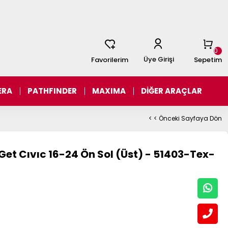
0
Üye Girişi
Favorilerim
Sepetim
ERA
PATHFINDER
MAXIMA
DİĞER ARAÇLAR
< < Önceki Sayfaya Dön
Get Cıvıc 16-24 Ön Sol (Üst) - 51403-Tex-