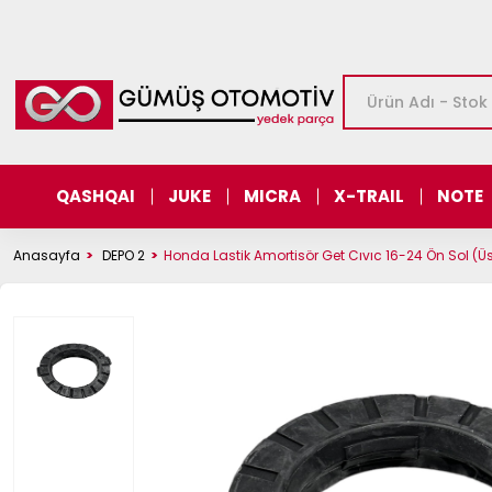
QASHQAI
JUKE
MICRA
X-TRAIL
NOTE
Anasayfa
DEPO 2
Honda Lastik Amortisör Get Cıvıc 16-24 Ön Sol (Ü