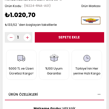
017
(19224-RNA-A01)
013
009
993
₺1.020,70
₺133,52
`den başlayan taksitlerle
-
ANETTE
RAIL
ASHQAI
ICRA
ARGO
30
10
1
23
002-
5000 TL ve Üzeri
%100 Uyum
Türkiye'nin Her
006-
995-
Ücretsiz Kargo!
Garantisi
yerine Hızlı Kargo
996-
007
013
001
001
ÜRÜN ÖZELLIKLERI
Malzeme Grubu:
MEKANİK