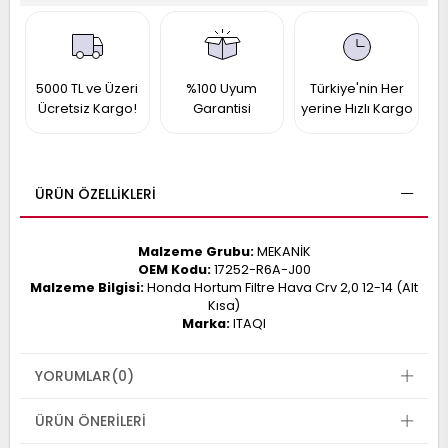
017
013
009
993
5000 TL ve Üzeri
%100 Uyum
Türkiye'nin Her
Ücretsiz Kargo!
Garantisi
yerine Hızlı Kargo
-
ANETTE
RAIL
ASHQAI
ICRA
ÜRÜN ÖZELLIKLERI
ARGO
30
10
1
Malzeme Grubu:
MEKANİK
23
OEM Kodu:
17252-R6A-J00
002-
006-
995-
Malzeme Bilgisi:
Honda Hortum Filtre Hava Crv 2,0 12-14 (Alt
Kısa)
996-
Marka:
ITAQI
007
013
001
001
YORUMLAR
(0)
ÜRÜN ÖNERILERI