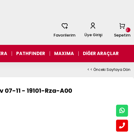
0
Üye Girişi
Favorilerim
Sepetim
ERA
PATHFINDER
MAXIMA
DİĞER ARAÇLAR
< < Önceki Sayfaya Dön
 07-11 - 19101-Rza-A00