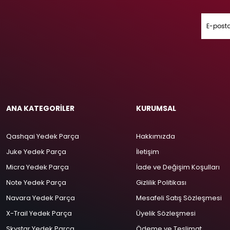
ANA KATEGORİLER
KURUMSAL
Qashqai Yedek Parça
Hakkımızda
Juke Yedek Parça
İletişim
Micra Yedek Parça
İade ve Değişim Koşulları
Note Yedek Parça
Gizlilik Politikası
Navara Yedek Parça
Mesafeli Satış Sözleşmesi
X-Trail Yedek Parça
Üyelik Sözleşmesi
Skystar Yedek Parça
Ödeme ve Teslimat