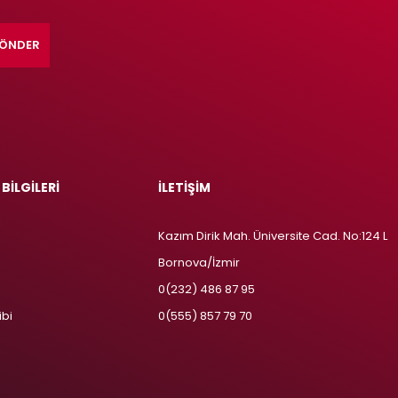
ÖNDER
 BİLGİLERİ
İLETİŞİM
Kazım Dirik Mah. Üniversite Cad. No:124 L
Bornova/İzmir
m
0(232) 486 87 95
ibi
0(555) 857 79 70