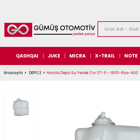
QASHQAI
JUKE
MICRA
X-TRAIL
NOTE
Anasayfa
DEPO 2
Honda Depo Su Yedek Crv 07-11 - 19101-Rza-A00