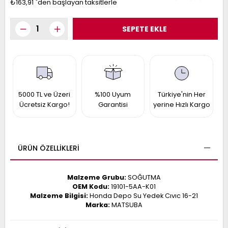
₺163,91
`den başlayan taksitlerle
017
013
009
993
-
ANETTE
RAIL
5000 TL ve Üzeri
%100 Uyum
Türkiye'nin Her
ASHQAI
ICRA
Ücretsiz Kargo!
Garantisi
yerine Hızlı Kargo
ARGO
30
10
1
23
002-
006-
995-
ÜRÜN ÖZELLIKLERI
996-
007
013
001
Malzeme Grubu:
SOĞUTMA
001
OEM Kodu:
19101-5AA-K01
Malzeme Bilgisi:
Honda Depo Su Yedek Cıvıc 16-21
Marka:
MATSUBA