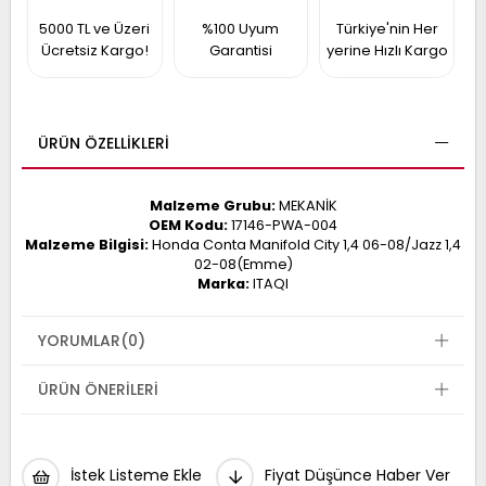
017
5000 TL ve Üzeri
%100 Uyum
Türkiye'nin Her
013
009
993
Ücretsiz Kargo!
Garantisi
yerine Hızlı Kargo
-
ÜRÜN ÖZELLIKLERI
ANETTE
RAIL
ASHQAI
ICRA
Malzeme Grubu:
MEKANİK
OEM Kodu:
17146-PWA-004
ARGO
Malzeme Bilgisi:
Honda Conta Manifold City 1,4 06-08/Jazz 1,4
30
10
1
02-08(Emme)
23
Marka:
ITAQI
002-
006-
995-
996-
YORUMLAR
(0)
007
013
001
ÜRÜN ÖNERILERI
001
İstek Listeme Ekle
Fiyat Düşünce Haber Ver