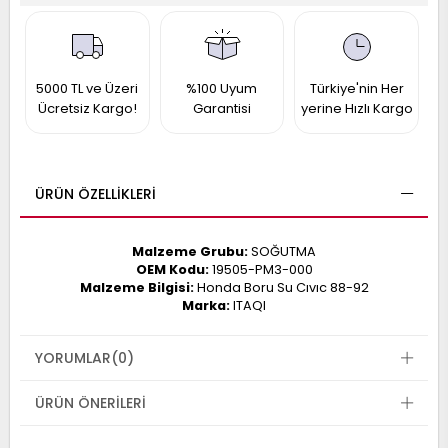
017
013
009
993
5000 TL ve Üzeri
%100 Uyum
Türkiye'nin Her
Ücretsiz Kargo!
Garantisi
yerine Hızlı Kargo
-
ANETTE
RAIL
ASHQAI
ICRA
ÜRÜN ÖZELLIKLERI
ARGO
30
10
1
Malzeme Grubu:
SOĞUTMA
23
OEM Kodu:
19505-PM3-000
002-
006-
995-
Malzeme Bilgisi:
Honda Boru Su Cıvıc 88-92
Marka:
ITAQI
996-
007
013
001
YORUMLAR
(0)
001
ÜRÜN ÖNERILERI