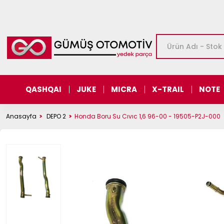
QASHQAI
JUKE
MICRA
X-TRAIL
NOTE
Anasayfa
DEPO 2
Honda Boru Su Cıvıc 1,6 96-00 - 19505-P2J-000