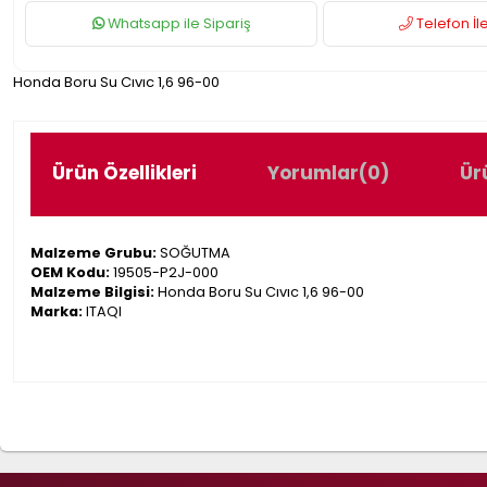
Whatsapp ile Sipariş
Telefon İle
Honda Boru Su Cıvıc 1,6 96-00
Ürün Özellikleri
Yorumlar
(0)
Ür
Malzeme Grubu:
SOĞUTMA
OEM Kodu:
19505-P2J-000
Malzeme Bilgisi:
Honda Boru Su Cıvıc 1,6 96-00
Marka:
ITAQI