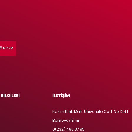
ÖNDER
 BİLGİLERİ
İLETİŞİM
Kazım Dirik Mah. Üniversite Cad. No:124 L
Bornova/İzmir
m
0(232) 486 87 95