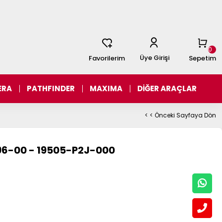
0
Üye Girişi
Favorilerim
Sepetim
ERA
PATHFINDER
MAXIMA
DİĞER ARAÇLAR
< < Önceki Sayfaya Dön
 96-00 - 19505-P2J-000