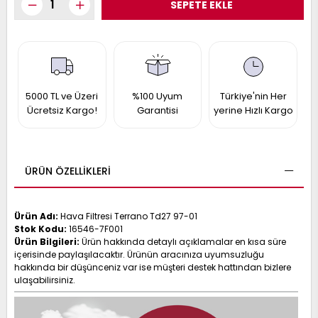
017
013
009
993
-
5000 TL ve Üzeri
%100 Uyum
Türkiye'nin Her
Ücretsiz Kargo!
Garantisi
yerine Hızlı Kargo
ANETTE
RAIL
ASHQAI
ICRA
ARGO
30
10
1
ÜRÜN ÖZELLIKLERI
23
002-
006-
995-
Ürün Adı:
Hava Filtresi Terrano Td27 97-01
996-
Stok Kodu:
16546-7F001
007
013
001
Ürün Bilgileri:
Ürün hakkında detaylı açıklamalar en kısa süre
içerisinde paylaşılacaktır. Ürünün aracınıza uyumsuzluğu
001
hakkında bir düşünceniz var ise müşteri destek hattından bizlere
ulaşabilirsiniz.