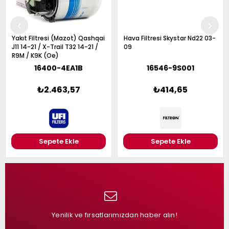
Yakıt Filtresi (Mazot) Qashqai
Hava Filtresi Skystar Nd22 03-
J11 14-21 / X-Trail T32 14-21 /
09
R9M / K9K (Oe)
16400-4EA1B
16546-9S001
₺2.463,57
₺414,65
Sepete Ekle
Sepete Ekle
Yenilik ve fırsatlarımızdan haber alın!