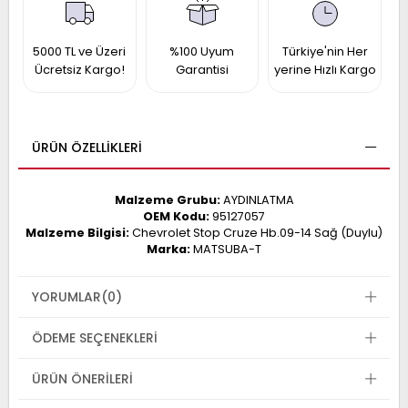
017
013
009
993
5000 TL ve Üzeri
%100 Uyum
Türkiye'nin Her
Ücretsiz Kargo!
Garantisi
yerine Hızlı Kargo
-
ANETTE
ÜRÜN ÖZELLIKLERI
RAIL
ASHQAI
ICRA
ARGO
Malzeme Grubu:
AYDINLATMA
30
10
1
OEM Kodu:
95127057
Malzeme Bilgisi:
Chevrolet Stop Cruze Hb.09-14 Sağ (Duylu)
23
Marka:
MATSUBA-T
002-
006-
995-
996-
YORUMLAR
(0)
007
013
001
001
ÖDEME SEÇENEKLERI
ÜRÜN ÖNERILERI