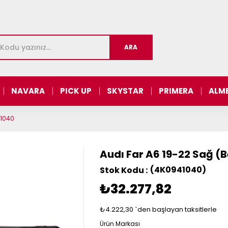
NAVARA
PICK UP
SKYSTAR
PRIMERA
ALM
41040
Audı Far A6 19-22 Sağ (
(4K0941040)
₺32.277,82
₺4.222,30
`den başlayan taksitlerle