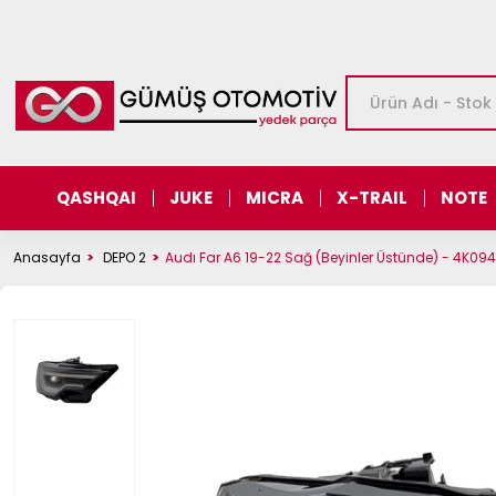
QASHQAI
JUKE
MICRA
X-TRAIL
NOTE
Anasayfa
DEPO 2
Audı Far A6 19-22 Sağ (Beyinler Üstünde) - 4K09