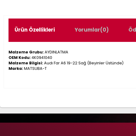
Ürün Özellikleri
Yorumlar
(0)
Öd
Malzeme Grubu:
AYDINLATMA
OEM Kodu:
4K0941040
Malzeme Bilgisi:
Audı Far A6 19-22 Sağ (Beyinler Üstünde)
Marka:
MATSUBA-T