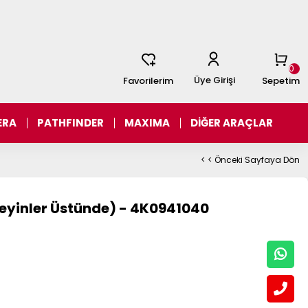
0
Üye Girişi
Favorilerim
Sepetim
ERA
PATHFINDER
MAXIMA
DİĞER ARAÇLAR
< < Önceki Sayfaya Dön
Beyinler Üstünde) - 4K0941040