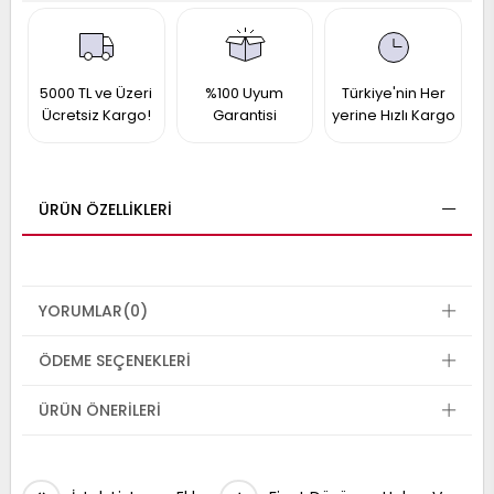
017
013
009
993
5000 TL ve Üzeri
%100 Uyum
Türkiye'nin Her
Ücretsiz Kargo!
Garantisi
yerine Hızlı Kargo
-
ANETTE
RAIL
ASHQAI
ICRA
ÜRÜN ÖZELLIKLERI
ARGO
30
10
1
23
002-
YORUMLAR
(0)
006-
995-
996-
ÖDEME SEÇENEKLERI
007
013
001
001
ÜRÜN ÖNERILERI