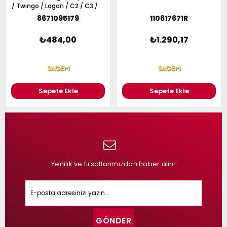
/ Twıngo / Logan / C2 / C3 /
Saxo / Xsara / Aveo / Kalos /
8671095179
110617671R
Solenza / Logan / Mıcra /
Note / 106 / 205 / 206 / 306 /
₺484,00
₺1.290,17
309 / 1007 /25×52
Sepete Ekle
Sepete Ekle
Yenilik ve fırsatlarımızdan haber alın!
GÖNDER