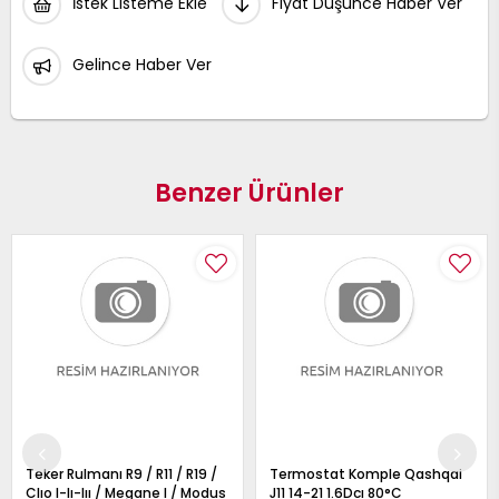
İstek Listeme Ekle
Fiyat Düşünce Haber Ver
Gelince Haber Ver
Benzer Ürünler
Teker Rulmanı R9 / R11 / R19 /
Termostat Komple Qashqai
Clıo I-Iı-Iıı / Megane I / Modus
J11 14-21 1.6Dcı 80°C